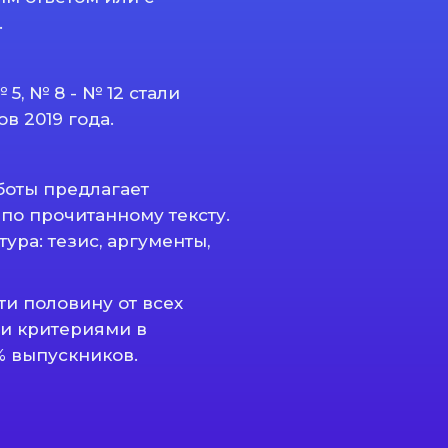
.
5, № 8 - № 12 стали
 2019 года.
боты предлагает
по прочитанному тексту.
ура: тезис, аргументы,
ти половину от всех
еми критериями в
% выпускников.