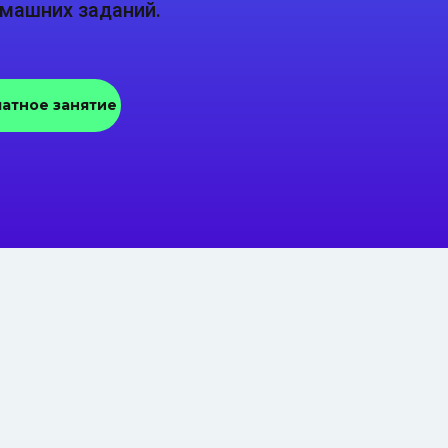
омашних заданий.
латное занятие