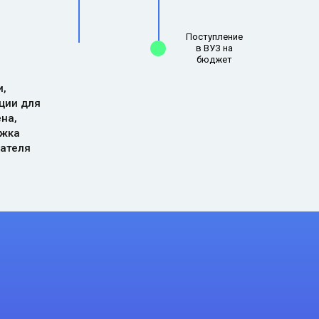
Поступление
в ВУЗ на
бюджет
и,
ции для
на,
жка
ателя