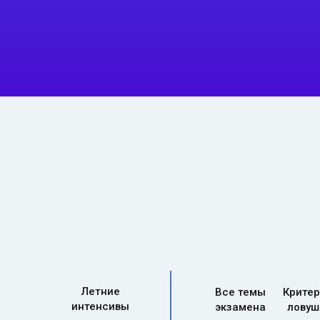
Летние
Все темы
Критер
интенсивы
экзамена
ловуш