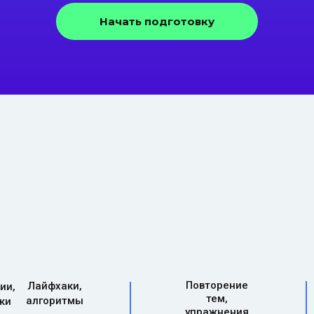
Начать подготовку
Повторение
Лайфхаки,
ии,
тем,
алгоритмы
ки
упражнения