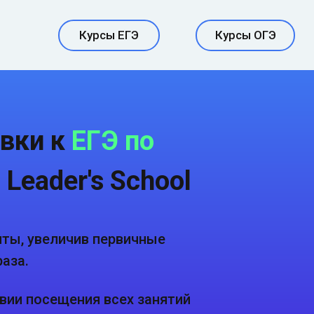
Курсы ЕГЭ
Курсы ОГЭ
вки к
ЕГЭ по
 Leader's School
чты, увеличив первичные
аза.
овии посещения всех занятий