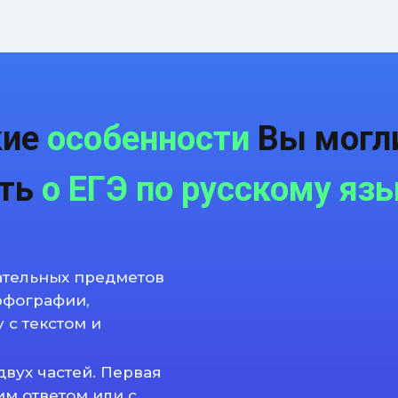
кие
особенности
Вы могли
ать
о ЕГЭ по русскому яз
зательных предметов
рфографии,
 с текстом и
двух частей. Первая
им ответом или с