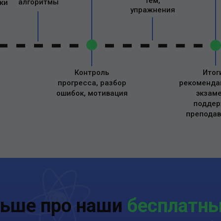
тем,
алгоритмы
ки
упражнения
Контроль
Итог
прогресса, разбор
рекоменда
ошибок, мотивация
экзаме
поддер
преподав
льше про наши
бесплатн