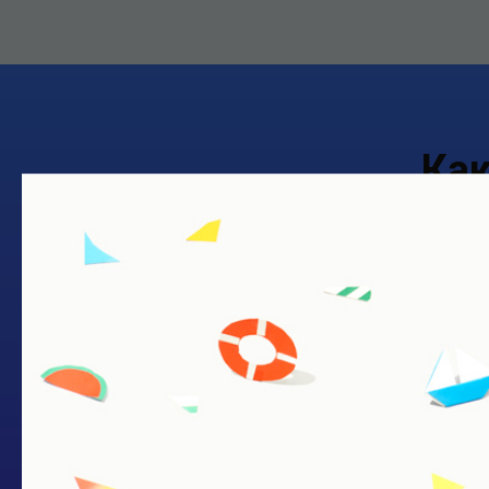
Ка
зна
ЕГЭ по обществознанию − самый 
по выбору после обязательных ЕГЭ
русскому языку.
Так, в 2019 году в качестве предм
для себя 385 000 человек. При эт