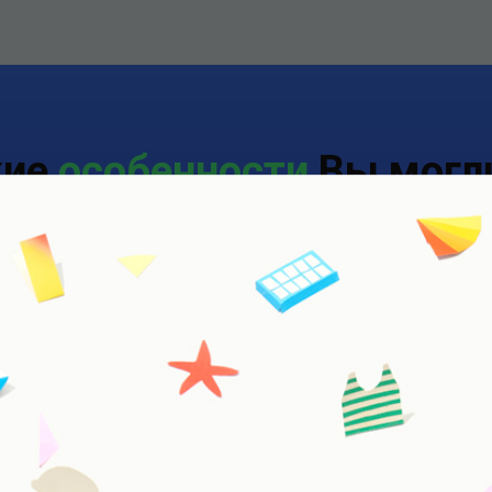
кие
особенности
Вы могли
ть
о ЕГЭ по обществозна
популярный экзамен
 по математике и
ета ЕГЭ общество выбрали
ом средний балл