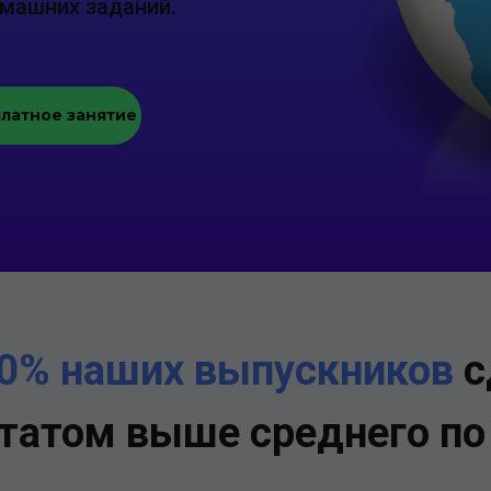
омашних заданий.
платное занятие
0% наших выпускников
с
ьтатом выше среднего по