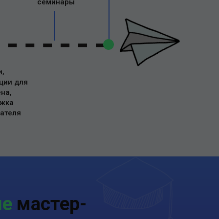
семинары
Поступление
в ВУЗ на
бюджет
и,
ции для
на,
жка
ателя
ые
мастер-