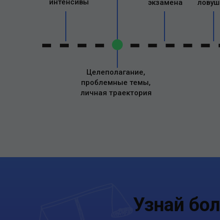
интенсивы
экзамена
ловуш
Целеполагание,
проблемные темы,
личная траектория
Узнай бо