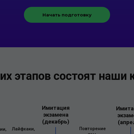
Начать подготовку
ких этапов состоят наши 
Имитация
Имита
экзамена
экзам
(декабрь)
(апре
Повторение
Лайфхаки,
ии,