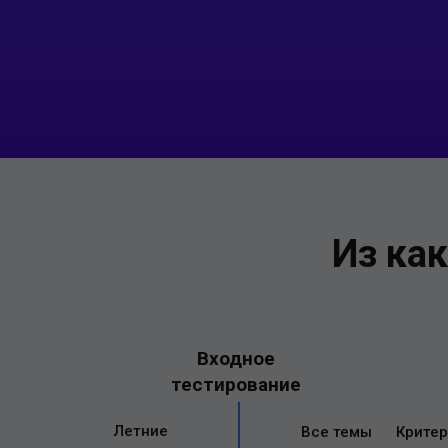
Из ка
Входное
тестирование
Летние
Все темы
Критер