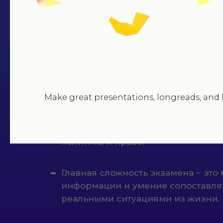
сертификата выпускников оказалс
всего 54,9.
8% выпускников 2019 сдали ЕГЭ п
80+, а максимальный результат (10
только 151 человек, что составляет 
сдававших обществознание.
Make great presentations, longreads, and l
Экзамен разделен на 5 обширных 
человек и общество, социальные о
политика и право.
Главная сложность экзамена − это
информации и умение сопоставля
реальными ситуациями из жизни.