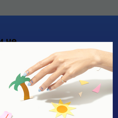
 не
нию?