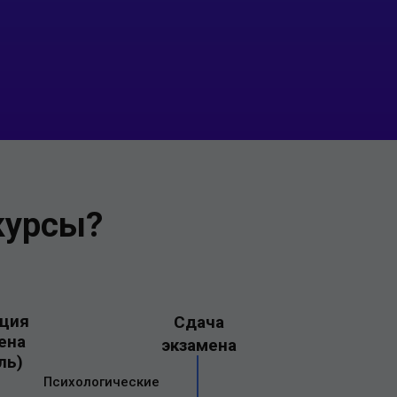
курсы?
ция
Сдача
ена
экзамена
ль)
Психологические