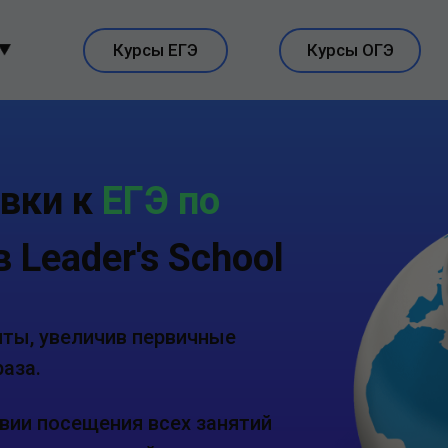
Курсы ЕГЭ
Курсы ОГЭ
вки к
ЕГЭ по
в Leader's School
чты, увеличив первичные
аза.
овии посещения всех занятий