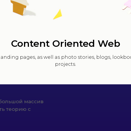
я достаточно низким,
о обществознанию на
0 баллов) показали
Content Oriented Web
0,05% от всех
anding pages, as well as photo stories, blogs, lookboo
projects.
тематических блоков:
тношения, экономика,
 большой массив
ть теорию с