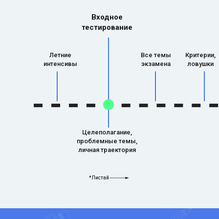
Входное
тестирование
Летние
Все темы
Критерии,
интенсивы
экзамена
ловушки
Целеполагание,
проблемные темы,
личная траектория
*Листай