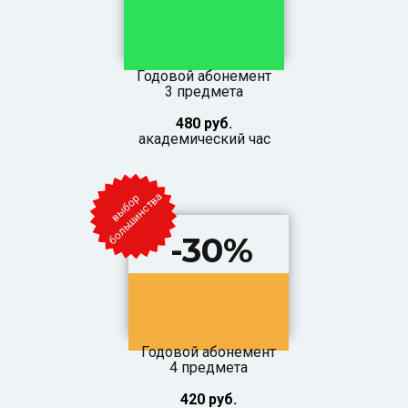
Годовой абонемент
3 предмета
480 руб.
академический час
а
в
ы
б
о
р
б
о
л
ь
ш
и
н
с
т
в
-30%
Годовой абонемент
4 предмета
420 руб.